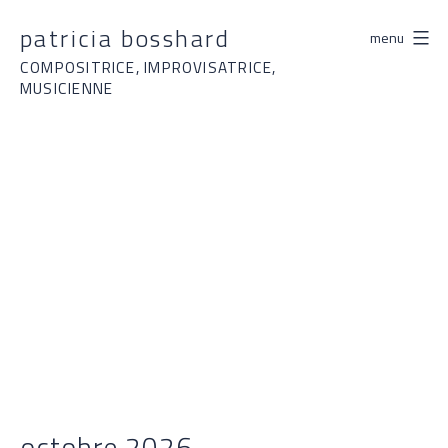
Aller
patricia bosshard
menu
au
contenu
COMPOSITRICE, IMPROVISATRICE,
MUSICIENNE
octobre 2026