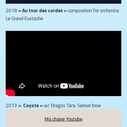
2018
« Au tour des cordes »
composition for orchestra
Le Grand Eustache
2013
« Coyote »
w/ Dragos Tara. Sensor bow
Ma chaine Youtube