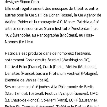
designer Simon Grab.
Elle écrit régulièrement des musiques de théâtre, entre
autres pour la Cie STT de Dorian Rossel, la Cie Agénor de
Valérie Poirier et la compagnie A.C. Moser. Patricia a été
artiste en résidence au Steim Institute (Amsterdam), au
102 (Grenoble), au Pantographe (Moûtiers), au Hors-
Normes (Le Lieu).
Patricia s’est produite dans de nombreux festivals,
notamment Sonic circuits festival (Washington DC),
festival Echo (France), Crack (Paris), Météo (Mulhouse),
Densités (France), Sacrum Profanum Festival (Pologne),
Biennale de Venise (Italie).
Ses œuvres ont été jouées à la Philarmonie de Berlin
(Maertzmusik festival), Festival Archipel (Genève), CMC
(La Chaux-de-Fonds), St-Merri (Paris), LUFF (Lausanne),
Eglise St-François (Lausanne), Théâtre le Reflet (Vevey),